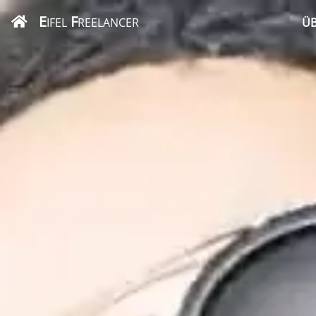
E
F
IFEL
REELANCER
ÜB