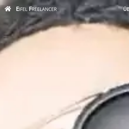
E
F
IFEL
REELANCER
ÜB