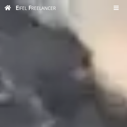
E
F
IFEL
REELANCER