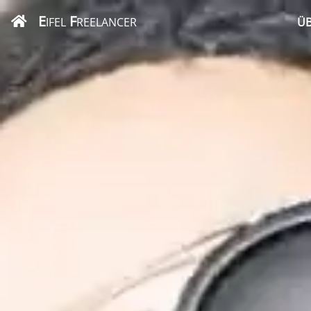
E
F
IFEL
REELANCER
ÜB