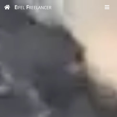
E
F
IFEL
REELANCER