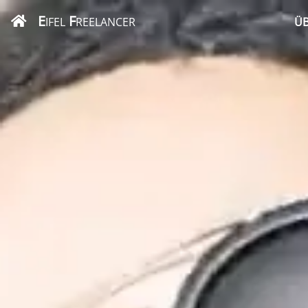
E
F
IFEL
REELANCER
ÜB