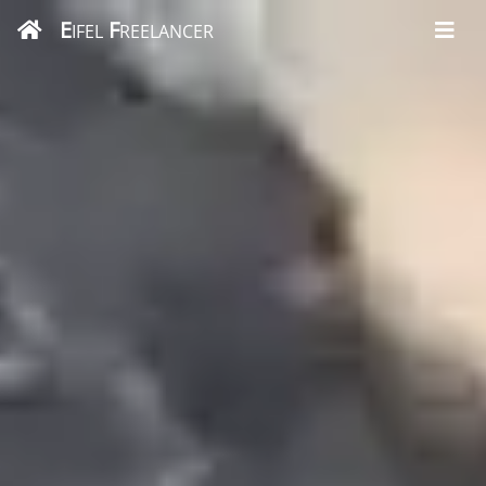
E
F
IFEL
REELANCER