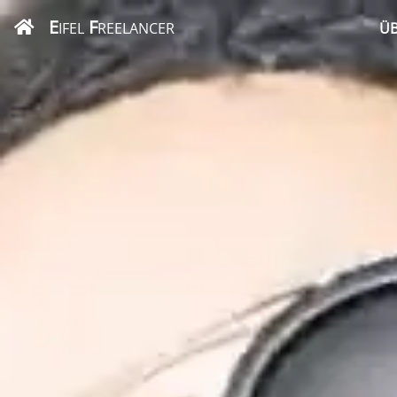
E
F
IFEL
REELANCER
ÜB