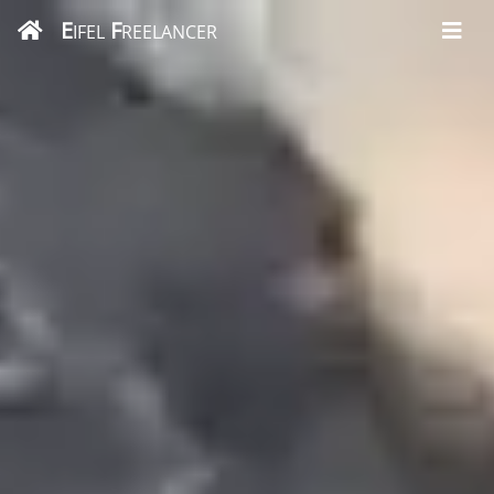
E
F
IFEL
REELANCER