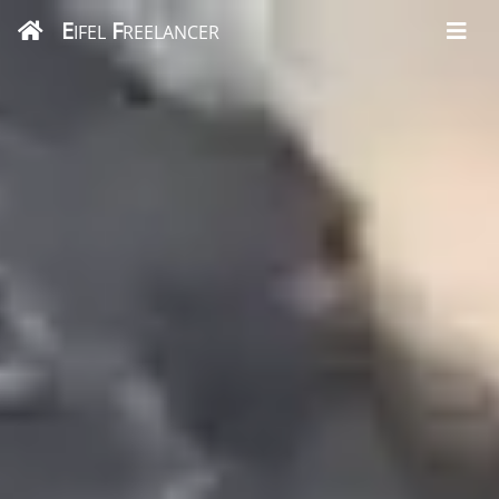
E
F
IFEL
REELANCER