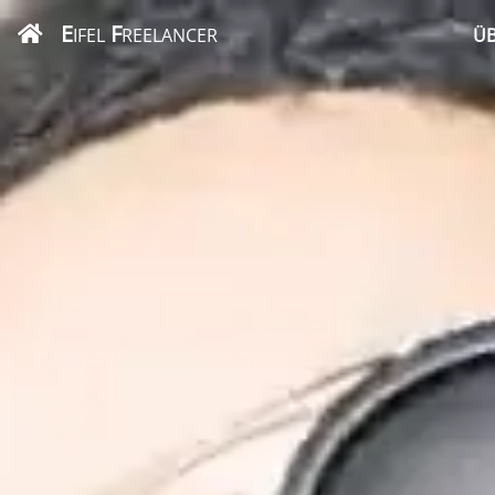
E
F
IFEL
REELANCER
ÜB