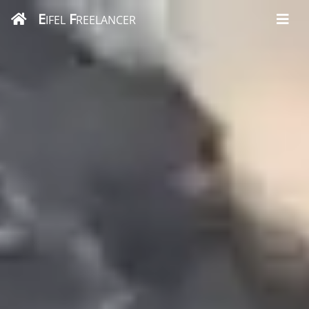
E
F
IFEL
REELANCER