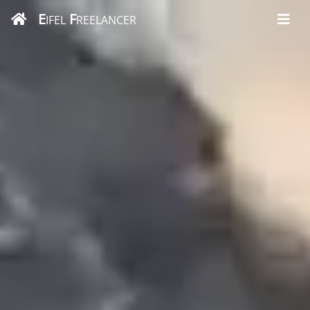
E
F
IFEL
REELANCER