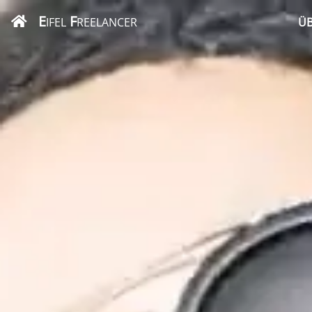
E
F
IFEL
REELANCER
ÜB