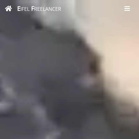
E
F
IFEL
REELANCER