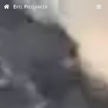
E
F
IFEL
REELANCER