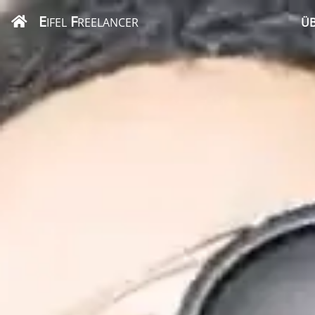
E
F
IFEL
REELANCER
ÜB