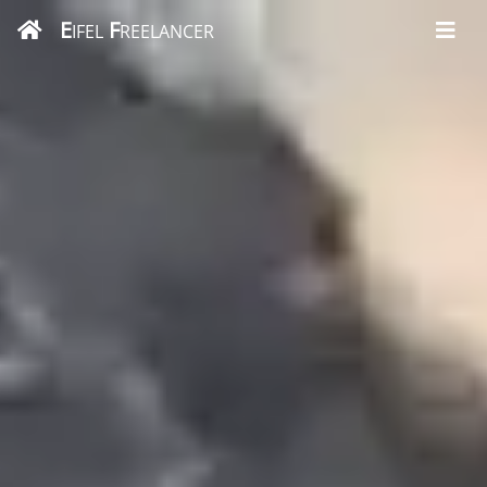
E
F
IFEL
REELANCER