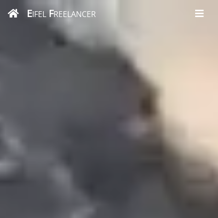
E
F
IFEL
REELANCER