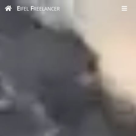
E
F
IFEL
REELANCER