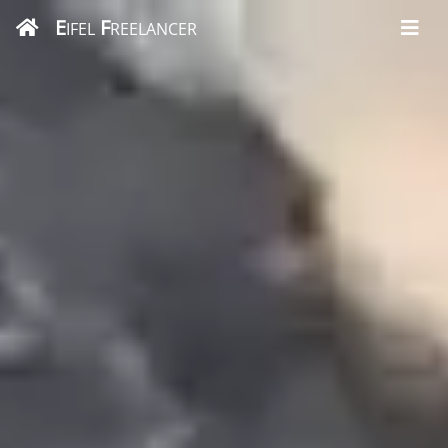
E
F
IFEL
REELANCER