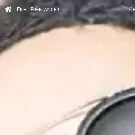
E
F
IFEL
REELANCER
ÜB