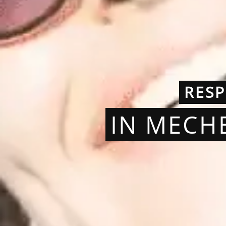
RES
IN MECH