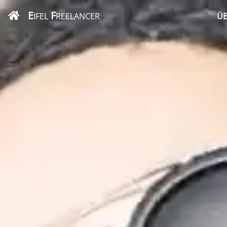
E
F
IFEL
REELANCER
ÜB