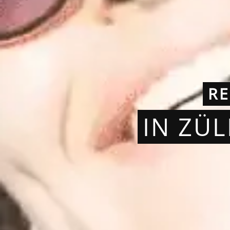
RE
IN ZÜ