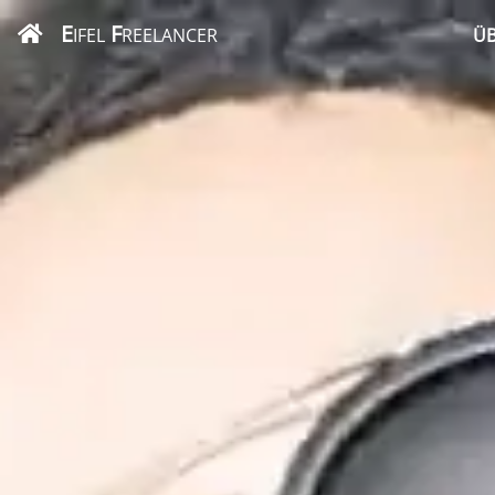
E
F
IFEL
REELANCER
ÜB