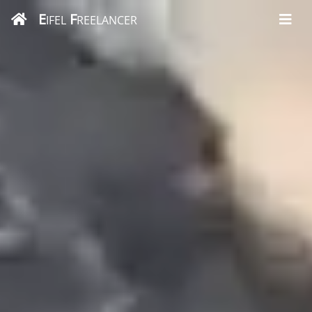
E
F
IFEL
REELANCER